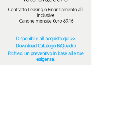
Contratto Leasing o Finanziamento all-
inclusive
Canone mensile €uro 69,16
Disponibile all'acquisto qui >>
Download Catalogo BiQuadro
Richiedi un preventivo in base alle tue
esigenze.
Trasporto incluso
Leasing o Finanziamento
Trasporto,
Puoi
Installazione
acquistare
e
anche
Montaggio
a
inclusi.
rate
fino
a
60